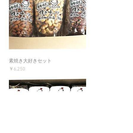
素焼き大好きセット
価格
￥6,250