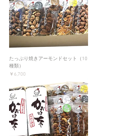
たっぷり焼きアーモンドセット（10
種類）
価格
￥6,700