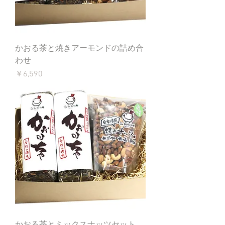
かおる茶と焼きアーモンドの詰め合
わせ
価格
￥6,590