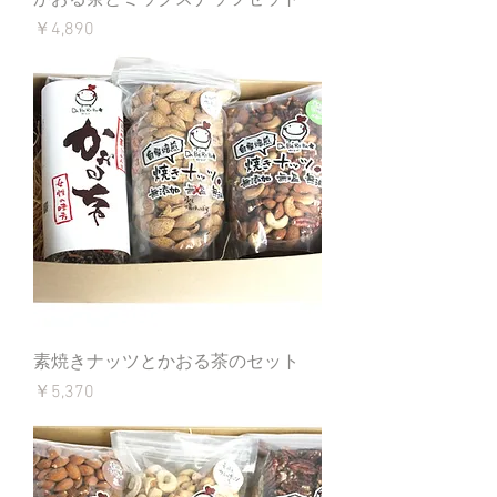
かおる茶とミックスナッツセット
価格
￥4,890
素焼きナッツとかおる茶のセット
価格
￥5,370