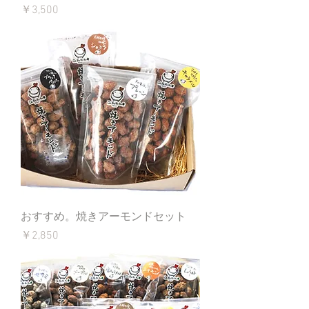
価格
￥3,500
おすすめ。焼きアーモンドセット
価格
￥2,850