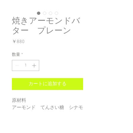
焼きアーモンドバ
ター プレーン
価
￥880
格
数量
*
カートに追加する
原材料
アーモンド てんさい糖 シナモ
ン ショコラパウダー
内容量