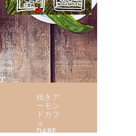
​焼きア
ーモン
ドカフ
ェ
DABE